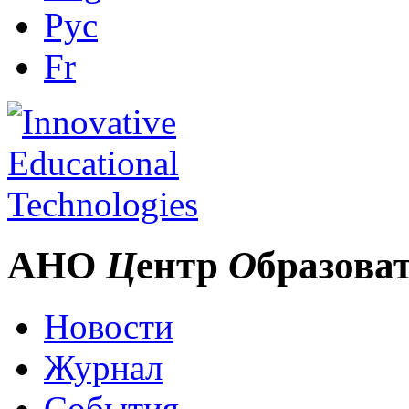
Рус
Fr
АНО
Ц
ентр
О
бразова
Новости
Журнал
События