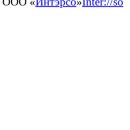
ООО «
Интэрсо
»