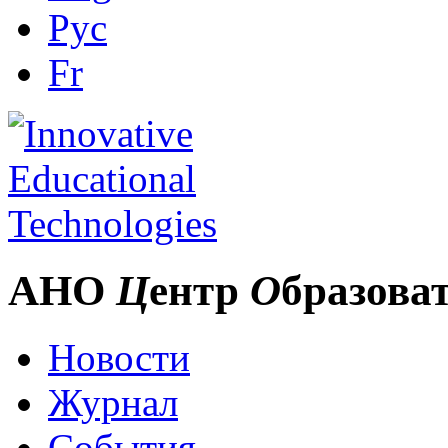
Рус
Fr
АНО
Ц
ентр
О
бразова
Новости
Журнал
События