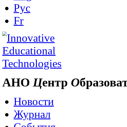
Рус
Fr
АНО
Ц
ентр
О
бразова
Новости
Журнал
События