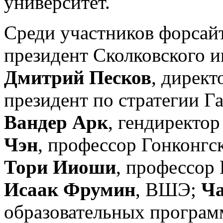
университет.
Среди участников форсайт
президент Сколковского и
Дмитрий Песков
, дирек
президент по стратегии Г
Вандер Арк
, гендиректор
Чэн
, профессор Гонконгс
Тори Ииоши
, профессор 
Исаак Фрумин
, ВШЭ;
Ча
образовательных програ