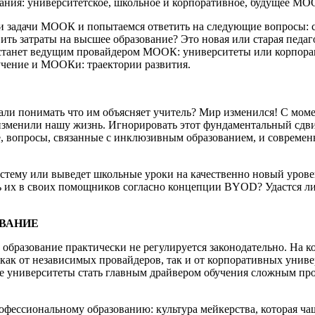
ания: университетское, школьное и корпоративное, будущее МО
 задачи МООК и попытаемся ответить на следующие вопросы: с
ь затраты на высшее образование? Это новая или старая педа
 станет ведущим провайдером МООК: университеты или корпор
учение и МООКи: траектории развития.
али понимать что им объясняет учитель? Мир изменился! С моме
изменили нашу жизнь. Игнорировать этот фундаментальный сдви
е, вопросы, связанные с инклюзивным образованием, и совреме
стему или выведет школьные уроки на качественно новый урове
ь их в своих помощников согласно концепции BYOD? Удастся л
ВАНИЕ
 образование практически не регулируется законодательно. На
как от независимых провайдеров, так и от корпоративных унив
ые университеты стать главным драйвером обучения сложным п
фессиональному образованию: культура мейкерства, которая чащ