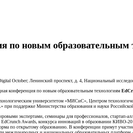
ия по новым образовательным 
р Digital October; Ленинский проспект, д. 4, Национальный исс
родная конференция по новым образовательным технологиям
EdCr
ехнологическим университетом «МИСиС», Центром технологиче
» при поддержке Министерства образования и науки Российской
ровыми экспертами, семинары для профессионалов, стартап-алл
EdCrunch Awards, конкурса инноваций в образовании КИВО-201
орма по открытому образованию. В конференции примут участи
тели международных и национальных образовательных платформ