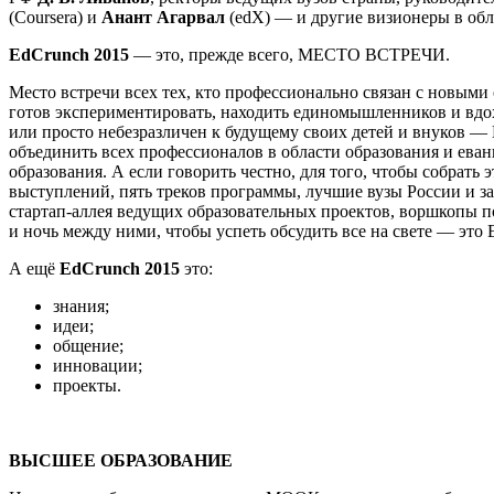
(Coursera) и
Анант Агарвал
(edX) — и другие визионеры в обл
EdCrunch 2015
— это, прежде всего, МЕСТО ВСТРЕЧИ.
Место встречи всех тех, кто профессионально связан с новым
готов экспериментировать, находить единомышленников и вдох
или просто небезразличен к будущему своих детей и внуков —
объединить всех профессионалов в области образования и ева
образования. А если говорить честно, для того, чтобы собрать
выступлений, пять треков программы, лучшие вузы России и з
стартап-аллея ведущих образовательных проектов, воршкопы п
и ночь между ними, чтобы успеть обсудить все на свете — это 
А ещё
EdCrunch 2015
это:
знания;
идеи;
общение;
инновации;
проекты.
ВЫСШЕЕ ОБРАЗОВАНИЕ