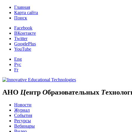
Главная
Карта сайта
Поиск
Facebook
ВКонтакте
Twitter
GooglePlus
YouTube
Eng
Рус
Fr
АНО
Ц
ентр
О
бразовательных
Т
ехнолог
Новости
Журнал
События
Ресурсы
Вебинары
Видео