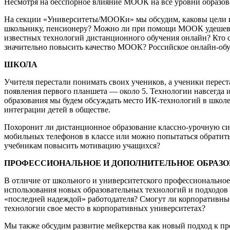
Несмотря на бесспорное влияние МООК на все уровни образов
На секции «Университеты/МООКи» мы обсудим, каковы цели и
школьнику, пенсионеру? Можно ли при помощи МООК удешевит
известных технологий дистанционного обучения онлайн? Кто
значительно повысить качество МООК? Российское онлайн-об
ШКОЛА
Учителя перестали понимать своих учеников, а ученики перест
появления первого планшета — около 5. Технологии навсегда 
образования мы будем обсуждать место ИК-технологий в школ
интеграции детей в обществе.
Похоронит ли дистанционное образование классно-урочную си
мобильных телефонов в классе или можно попытаться обратит
учебникам повысить мотивацию учащихся?
ПРОФЕССИОНАЛЬНОЕ И ДОПОЛНИТЕЛЬНОЕ ОБРАЗО
В отличие от школьного и университетского профессиональное
использования новых образовательных технологий и подходов 
«последней надеждой» работодателя? Смогут ли корпоративн
технологии свое место в корпоративных университетах?
Мы также обсудим развитие мейкерства как новый подход к про