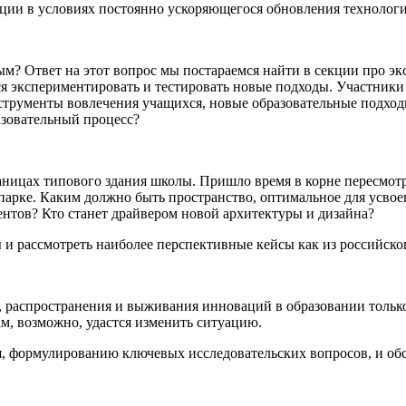
ации в условиях постоянно ускоряющегося обновления технологи
ым? Ответ на этот вопрос мы постараемся найти в секции про 
тся экспериментировать и тестировать новые подходы. Участник
струменты вовлечения учащихся, новые образовательные подходы
азовательный процесс?
ницах типового здания школы. Пришло время в корне пересмотре
в парке. Каким должно быть пространство, оптимальное для усво
ентов? Кто станет драйвером новой архитектуры и дизайна?
и рассмотреть наиболее перспективные кейсы как из российског
я, распространения и выживания инноваций в образовании тольк
ам, возможно, удастся изменить ситуацию.
я, формулированию ключевых исследовательских вопросов, и об