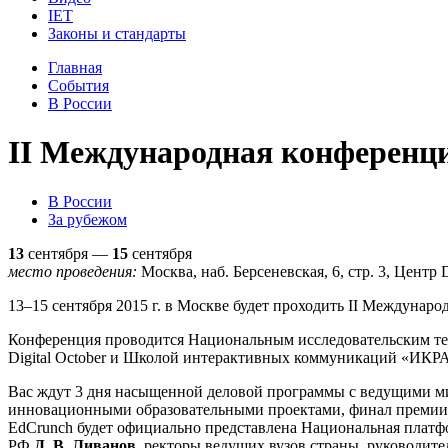
IET
Законы и стандарты
Главная
События
В России
II Международная конференц
В России
За рубежом
13
сентября —
15
сентября
место проведения:
Москва, наб. Берсеневская, 6, стр. 3, Цент
13–15 сентября 2015 г. в Москве будет проходить II Междуна
Конференция проводится Национальным исследовательским т
Digital October и Школой интерактивных коммуникаций «ИКРА
Вас ждут 3 дня насыщенной деловой программы с ведущими ми
инновационными образовательными проектами, финал премии 
EdCrunch будет официально представлена Национальная платф
РФ
Д. В. Ливанов
, ректоры ведущих вузов страны, руководи