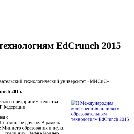
технологиям EdCrunch 2015
ледовательский технологический университет «МИСиС»
unch 2015
.
ского предпринимательства
̆ Федерации.
ея с
5 и многое другое. В рамках
е Министр образования и науки
 — среди них:
Дафна Коллер