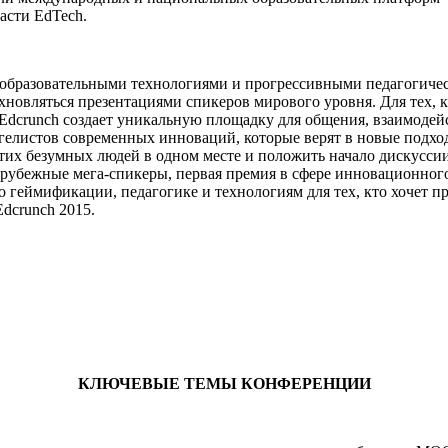
асти EdTech.
и образовательными технологиями и прогрессивными педагогичес
новляться презентациями спикеров мирового уровня. Для тех, к
 Edcrunch создает уникальную площадку для общения, взаимоде
нгелистов современных инноваций, которые верят в новые подх
 этих безумных людей в одном месте и положить начало дискуссии
арубежные мега-спикеры, первая премия в сфере инновационног
о геймификации, педагогике и технологиям для тех, кто хочет 
Edcrunch 2015.
КЛЮЧЕВЫЕ ТЕМЫ КОНФЕРЕНЦИИ