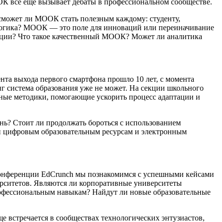
ОК все еще вызывает дебаты в профессиональном сообществе.
может ли МООК стать полезным каждому: студенту,
гогика? МООК — это поле для инноваций или переиначивание
ации? Что такое качественный МООК? Может ли аналитика
нта выхода первого смартфона прошло 10 лет, с момента
г система образования уже не может. На секции школьного
нные методики, помогающие ускорить процесс адаптации и
нь? Стоит ли продолжать бороться с использованием
и цифровым образовательным ресурсам и электронным
 конференции EdCrunch мы познакомимся с успешными кейсами
ерситетов. Являются ли корпоративные университеты
рофессиональным навыкам? Найдут ли новые образовательные
е встречается в сообществах технологических энтузиастов,