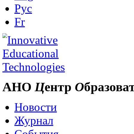
Рус
Fr
АНО
Ц
ентр
О
бразова
Новости
Журнал
События