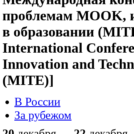
проблемам MOOK, и
в образовании (MIT
International Confe
Innovation and Techn
(MITE)]
В России
За рубежом
20
декабря —
22
декабря