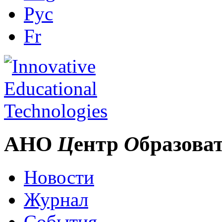
Рус
Fr
АНО
Ц
ентр
О
бразова
Новости
Журнал
События