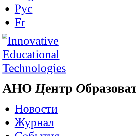
Рус
Fr
АНО
Ц
ентр
О
бразова
Новости
Журнал
События