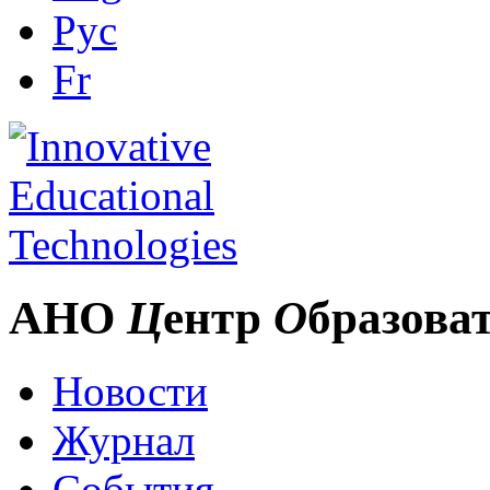
Рус
Fr
АНО
Ц
ентр
О
бразова
Новости
Журнал
События