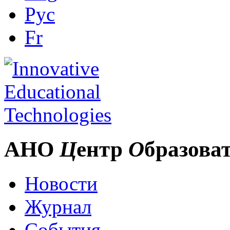
Рус
Fr
АНО
Ц
ентр
О
бразова
Новости
Журнал
События