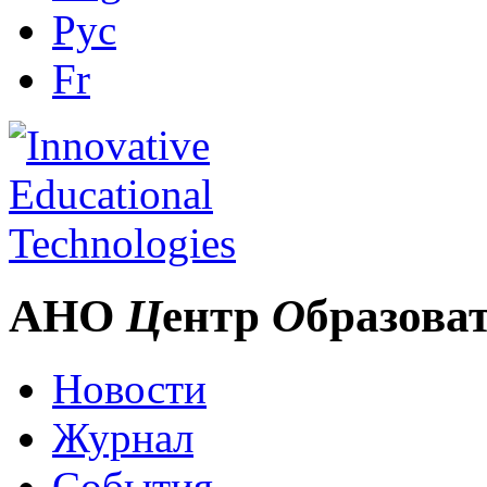
Рус
Fr
АНО
Ц
ентр
О
бразова
Новости
Журнал
События