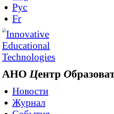
Рус
Fr
АНО
Ц
ентр
О
бразова
Новости
Журнал
События