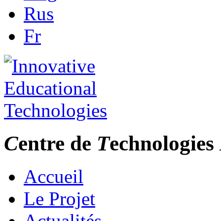
Rus
Fr
C
entre de
T
echnologies
Accueil
Le Projet
Actualités